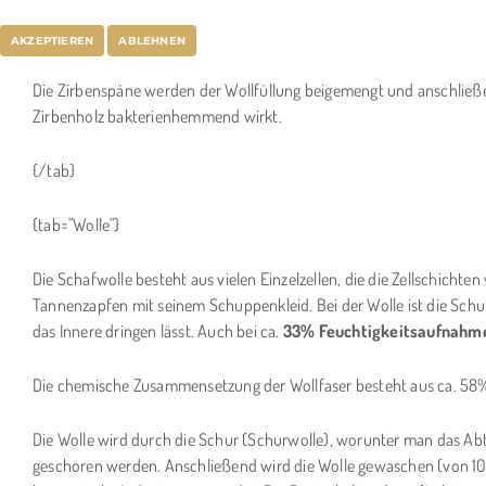
Zirbe
AKZEPTIEREN
ABLEHNEN
Die Zirbenspäne werden der Wollfüllung beigemengt und anschließe
Zirbenholz bakterienhemmend wirkt.
{/tab}
{tab="Wolle"}
Die Schafwolle besteht aus vielen Einzelzellen, die die Zellschich
Tannenzapfen mit seinem Schuppenkleid. Bei der Wolle ist die Schu
das Innere dringen lässt. Auch bei ca.
33% Feuchtigkeitsaufnahm
Die chemische Zusammensetzung der Wollfaser besteht aus ca. 58% 
Die Wolle wird durch die Schur (Schurwolle), worunter man das Ab
geschoren werden. Anschließend wird die Wolle gewaschen (von 10kg 