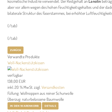
kosmetische Industrie verwendet. Der Restgehalt an
Lanolin
beträgt
aber vor allem wegen des hohen Feuchtigkeitsgehaltes und der dadur
bilaterale Struktur des Faserstammes, bei erhöhter Luftfeuchtigkei
{/tab}
{/tab}
Verwandte Produkte
Woll-Nackenstützkissen
verfügbar
138,00 EUR
inkl. 20 % MwSt.
zzgl.
Versandkosten
Füllung: Wollnoppen aus reiner Schurwolle
Überzug: naturbelassene Baumwolle
IN DEN WARENKORB
DETAILS