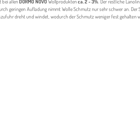
 bei allen
DORMO NOVO
Wollprodukten
ca. 2 - 3%
. Der restliche Lanoli
ch geringen Aufladung nimmt Wolle Schmutz nur sehr schwer an. Der Schmu
tszufuhr dreht und windet, wodurch der Schmutz weniger fest gehalten wir