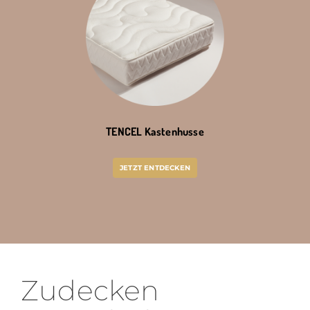
TENCEL Kastenhusse
JETZT ENTDECKEN
Zudecken