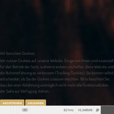
Wir benutzen Cookies
Wir nutzen Cookies auf unserer Website. Einige von ihnen sind essenziell
für den Betrieb der Seite, während andere uns helfen, diese Website und
die Nutzererfahrung zu verbessern (Tracking Cookies). Sie können selbst
entscheiden, ob Sie die Cookies zulassen möchten. Bitte beachten Sie,
dass bei einer Ablehnung womöglich nicht mehr alle Funktionalitäten
der Seite zur Verfügung stehen.
AKZEPTIEREN
ABLEHNEN
821ms
16.348MB
43
Impressum