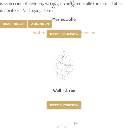
dass bei einer Ablehnung womöglich nicht mehr alle Funktionalitäten
der Seite zur Verfügung stehen.
Merinowolle
AKZEPTIEREN
ABLEHNEN
Weitere Informationen
|
Impressum
JETZT ENTDECKEN
Woll - Zirbe
JETZT ENTDECKEN