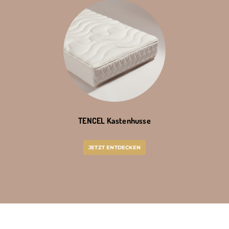
TENCEL Kastenhusse
JETZT ENTDECKEN