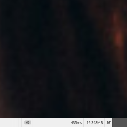
435ms
16.348MB
63