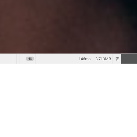
146ms
3.719MB
48