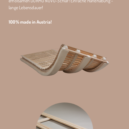
erholsamen DORMO NOVO-Schlaf! Einfache Handhabung -
lange Lebensdauer!
100% made in Austria!