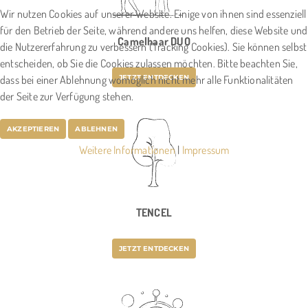
Wir nutzen Cookies auf unserer Website. Einige von ihnen sind essenziell
für den Betrieb der Seite, während andere uns helfen, diese Website und
Camelhaar DUO
die Nutzererfahrung zu verbessern (Tracking Cookies). Sie können selbst
entscheiden, ob Sie die Cookies zulassen möchten. Bitte beachten Sie,
dass bei einer Ablehnung womöglich nicht mehr alle Funktionalitäten
JETZT ENTDECKEN
der Seite zur Verfügung stehen.
AKZEPTIEREN
ABLEHNEN
Weitere Informationen
|
Impressum
TENCEL
JETZT ENTDECKEN